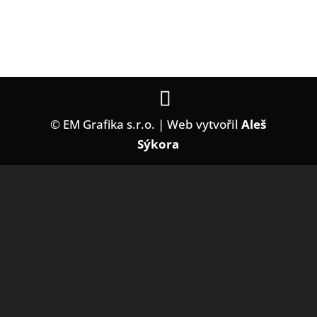
RUBRIKY
Žádné rubriky
© EM Grafika s.r.o. | Web vytvořil
Aleš
Sýkora