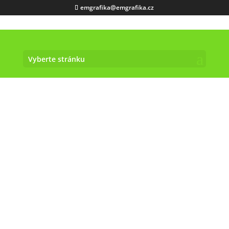
emgrafika@emgrafika.cz
OSTATNI-GRAFICKE-PRACE-
WHITE
Vyberte stránku